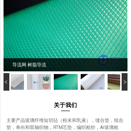
导流网 树脂导流
关于我们
主要产品玻璃纤维短切毡（粉末和乳液），缝合垫，组合
垫，单向和双轴织物，RTM芯垫，编织粗纱，Ar玻璃粗