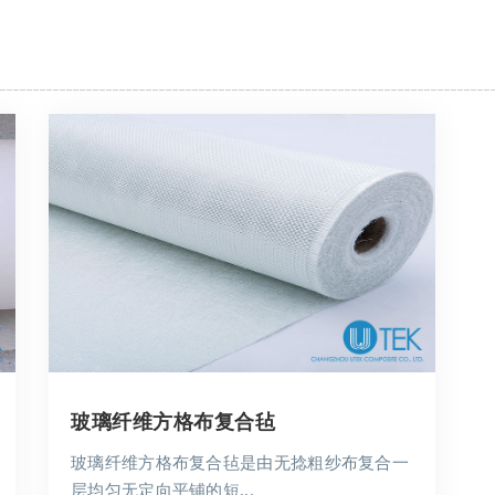
玻璃纤维方格布复合毡
玻璃纤维方格布复合毡是由无捻粗纱布复合一
层均匀无定向平铺的短...