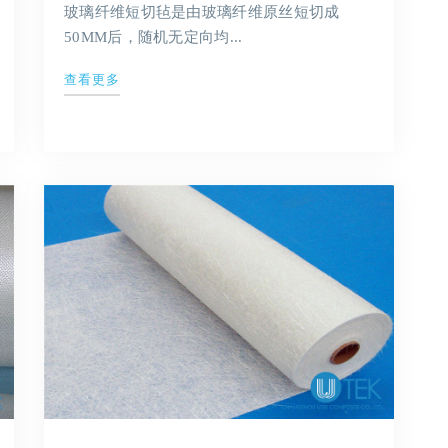
玻璃纤维短切毡是由玻璃纤维原丝短切成
50MM后，随机无定向均...
查看更多