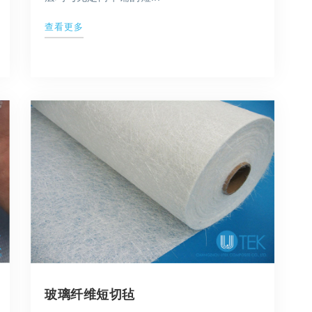
查看更多
玻璃纤维短切毡