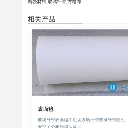
增强材料
,
玻璃纤维
,
方格布
相关产品
表面毡
玻璃纤维表面毡由短切玻璃纤维或碳纤维随机
无定向分布经湿法成型...