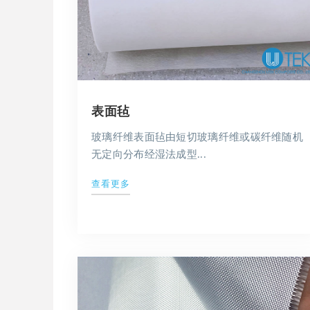
表面毡
玻璃纤维表面毡由短切玻璃纤维或碳纤维随机
无定向分布经湿法成型...
查看更多