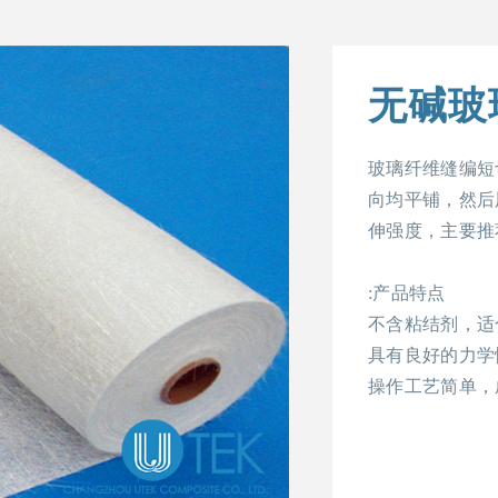
无碱玻
玻璃纤维缝编短
向均平铺，然后
伸强度，主要推
:产品特点
不含粘结剂，适
具有良好的力学
操作工艺简单，