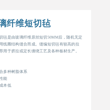
璃纤维短切毡
切毡是由玻璃纤维原丝短切50MM后，随机无定
用线圈结构缝合而成。缝编短切毡有较高的拉
荐用于挤拉或定长缠绕工艺及各种板材生产。
合多种树脂体系
性能
成本低