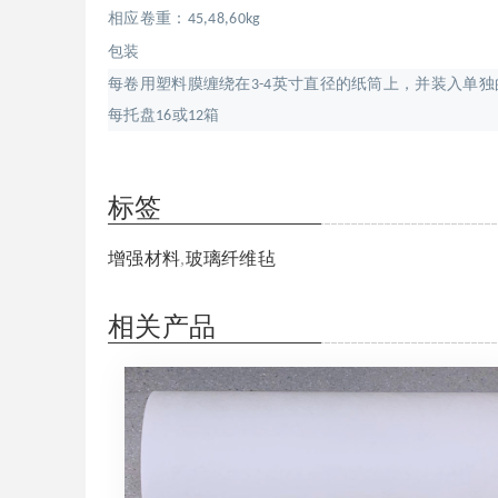
相应卷重：
45,48,60kg
包装
每卷用塑料膜缠绕在
英寸直径的纸筒上，并装入单独
3-4
每托盘
或
箱
16
12
标签
增强材料
,
玻璃纤维毡
相关产品