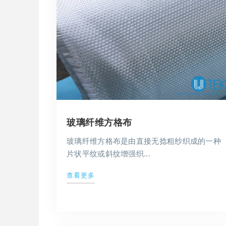
玻璃纤维方格布
玻璃纤维方格布是由直接无捻粗纱织成的一种
片状平纹或斜纹增强织...
查看更多